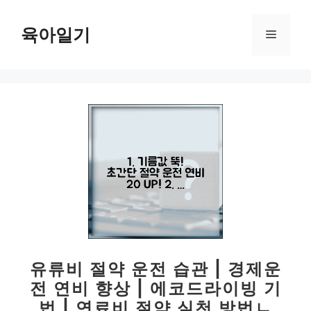
컨
텐
육아일기
메
츠
로
뉴
건
너
뛰
기
유류비 절약 운전 습관 | 경제운
전 연비 향상 | 에코드라이빙 기
법 | 연료비 절약 실천 방법ㄴ