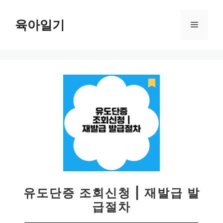
컨
텐
육아일기
메
츠
로
뉴
건
너
뛰
기
유도단증 조회신청 | 재발급 발
급절차