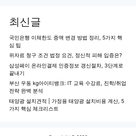
최신글
국민은행 이체한도 증액 변경 방법 정리, 5가지 핵
심 팁
위자료 청구 조건 법정 요건, 정신적 피해 입증은?
삼성페이 온라인결제 인증정보 갱신절차, 3단계로
끝내기
부산 우동 kg아이티뱅크: IT 교육 수강료, 진학/취업
전략 완벽 분석
태양광 설치견적 | 가정용 태양광 설치비용 계산, 5
가지 핵심 체크리스트