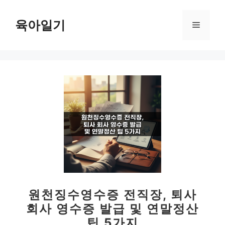
컨
텐
육아일기
메
츠
로
뉴
건
너
뛰
기
원천징수영수증 전직장, 퇴사
회사 영수증 발급 및 연말정산
팁 5가지