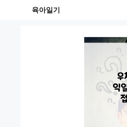
컨
육아일기
텐
츠
로
건
너
뛰
기