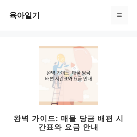
컨
텐
육아일기
메
츠
로
뉴
건
너
뛰
기
완벽 가이드: 매물 당금 배편 시
간표와 요금 안내