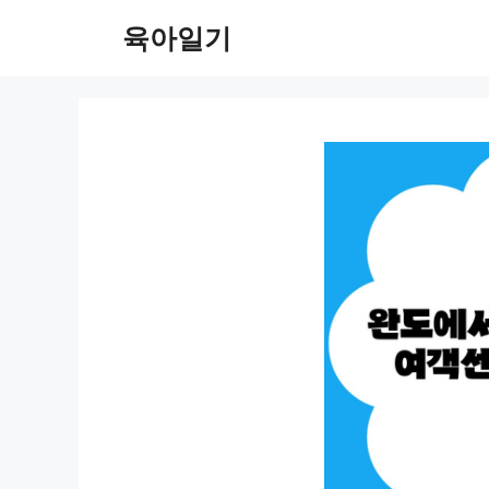
컨
육아일기
텐
츠
로
건
너
뛰
기