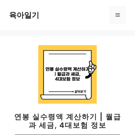
컨
텐
육아일기
메
츠
로
뉴
건
너
뛰
기
연봉 실수령액 계산하기 | 월급
과 세금, 4대보험 정보