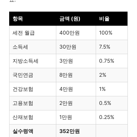
항목
금액 (원)
비율
세전 월급
400만원
100%
소득세
30만원
7.5%
지방소득세
3만원
0.75%
국민연금
8만원
2%
건강보험
4만원
1%
고용보험
2만원
0.5%
산재보험
1만원
0.25%
실수령액
352만원