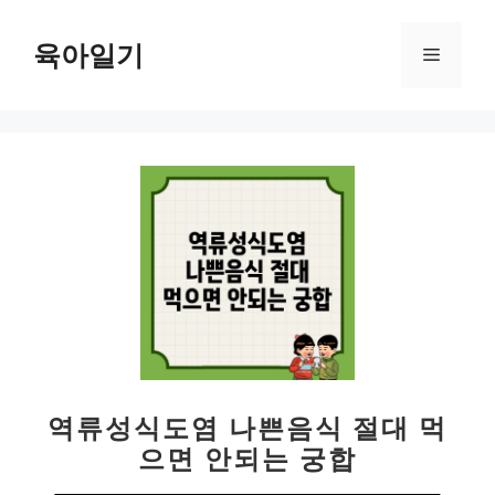
컨
텐
육아일기
메
츠
로
뉴
건
너
뛰
기
역류성식도염 나쁜음식 절대 먹
으면 안되는 궁합