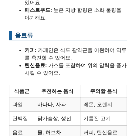
있어요.
패스트푸드:
높은 지방 함량은 소화 불량을
야기해요.
음료류
커피:
카페인은 식도 괄약근을 이완하여 역류
를 촉진할 수 있어요.
탄산음료:
가스를 포함하여 위의 압력을 증가
시킬 수 있어요.
식품군
추천하는 음식
주의할 음식
과일
바나나, 사과
레몬, 오렌지
단백질
닭가슴살, 생선
기름진 고기
음료
물, 허브차
커피, 탄산음료