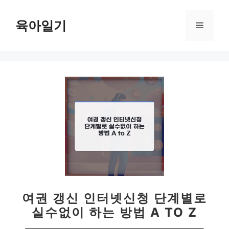
컨
텐
육아일기
메
츠
로
뉴
건
너
뛰
기
여권 갱신 인터넷신청 단계별로
실수없이 하는 방법 A TO Z