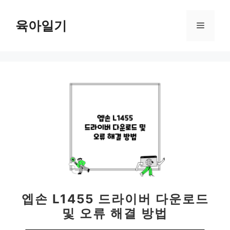
컨
텐
육아일기
메
츠
로
뉴
건
너
뛰
기
엡손 L1455 드라이버 다운로드
및 오류 해결 방법