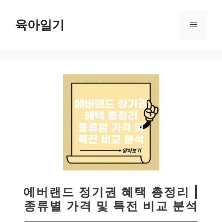
컨
텐
육아일기
메
츠
로
뉴
건
너
뛰
기
에버랜드 정기권 혜택 총정리 |
종류별 가격 및 특전 비교 분석