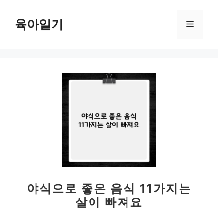
컨
텐
육아일기
메
츠
로
뉴
건
너
뛰
기
야식으로 좋은 음식 11가지는
살이 빠져요