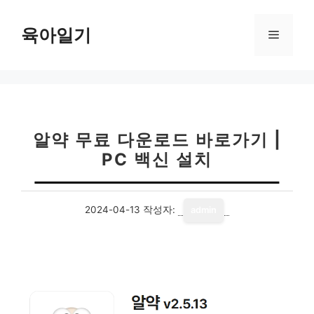
컨
텐
육아일기
메
츠
로
뉴
건
너
뛰
기
알약 무료 다운로드 바로가기 |
PC 백신 설치
2024-04-13
작성자:
admin