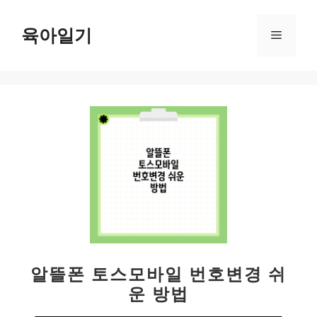
컨
텐
육아일기
메
츠
로
뉴
건
너
뛰
기
알뜰폰 토스모바일 번호변경 쉬
운 방법