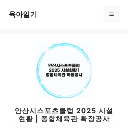
컨
텐
육아일기
메
츠
로
뉴
건
너
뛰
기
안산시스포츠클럽 2025 시설
현황 | 종합체육관 확장공사