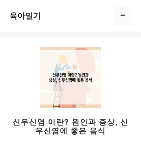
컨
텐
육아일기
메
츠
로
뉴
건
너
뛰
기
신우신염 이란? 원인과 증상, 신
우신염에 좋은 음식