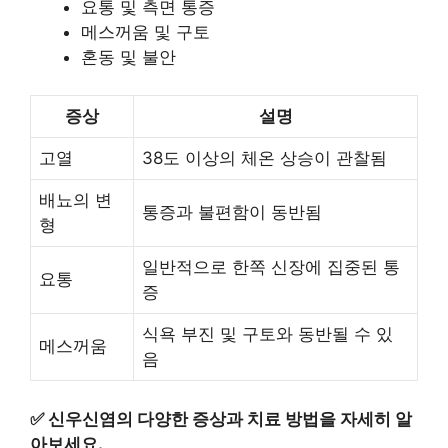
요통 및 측면 통증
메스꺼움 및 구토
혼동 및 불안
증상
설명
고열
38도 이상의 체온 상승이 관찰됨
배뇨의 변
통증과 불편함이 동반됨
형
일반적으로 한쪽 신장에 집중된 통
요통
증
식욕 부진 및 구토와 동반될 수 있
메스꺼움
음
✅
신우신염의 다양한 증상과 치료 방법을 자세히 알
아보세요.