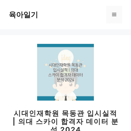
컨
텐
육아일기
메
츠
로
뉴
건
너
뛰
기
시대인재학원 목동관 입시실적
| 의대 스카이 합격자 데이터 분
석 2024