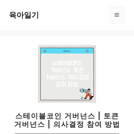
컨
텐
육아일기
메
츠
로
뉴
건
너
뛰
기
스테이블코인 거버넌스 | 토큰
거버넌스 | 의사결정 참여 방법