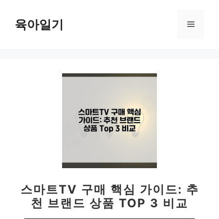
컨
텐
육아일기
메
츠
로
뉴
건
너
뛰
기
스마트TV 구매 핵심 가이드: 추
천 브랜드 상품 TOP 3 비교