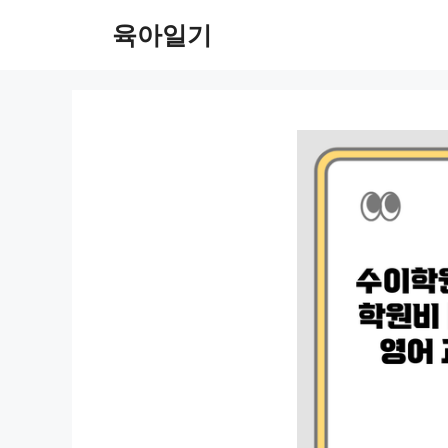
컨
육아일기
텐
츠
로
건
너
뛰
기