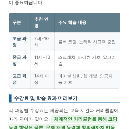
이 중요하답니다.
추천 연
구분
주요 학습 내용
령
초급 과
7세~10
블록 코딩, 논리적 사고력 증진
정
세
중급 과
11세~13
스크래치, 파이썬 기초, 알고리
정
세
즘
고급 과
14세 이
파이썬 심화, 웹 개발, 인공지
정
상
능 기초
수강료 및 학습 효과 미리보기
각 과정별 수강료는 제공되는 교육 시간과 커리큘럼에
따라 차이가 있어요.
체계적인 커리큘럼을 통해 코딩
능력 향상은 물론, 문제 해결 능력과 창의력까지 키울