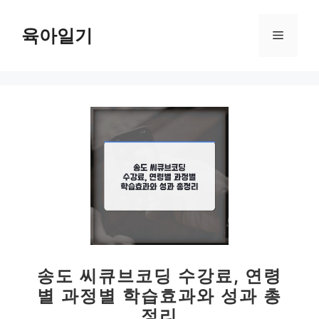
컨
텐
육아일기
메
츠
로
뉴
건
너
뛰
기
송도 씨큐브코딩 수강료, 연령
별 과정별 학습효과와 성과 총
정리