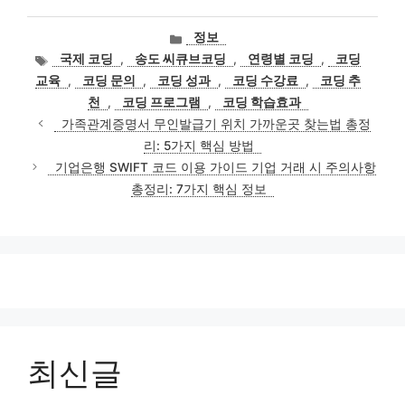
카
정보
테
태
국제 코딩
,
송도 씨큐브코딩
,
연령별 코딩
,
코딩
고
그
교육
,
코딩 문의
,
코딩 성과
,
코딩 수강료
,
코딩 추
리
천
,
코딩 프로그램
,
코딩 학습효과
가족관계증명서 무인발급기 위치 가까운곳 찾는법 총정
리: 5가지 핵심 방법
기업은행 SWIFT 코드 이용 가이드 기업 거래 시 주의사항
총정리: 7가지 핵심 정보
최신글