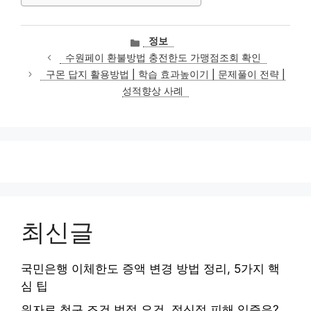
카
정보
테
수원페이 환불방법 충전한도 가맹점조회 확인
고
구몬 답지 활용방법 | 학습 효과높이기 | 문제풀이 전략 |
리
성적향상 사례
최신글
국민은행 이체한도 증액 변경 방법 정리, 5가지 핵
심 팁
위자료 청구 조건 법정 요건, 정신적 피해 입증은?