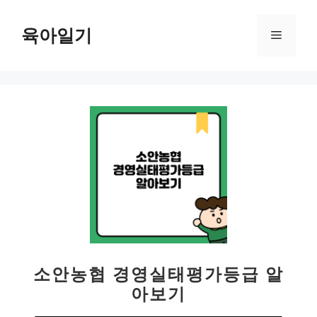
컨
텐
육아일기
메
츠
로
뉴
건
너
뛰
기
소안농협 경영실태평가등급 알
아보기