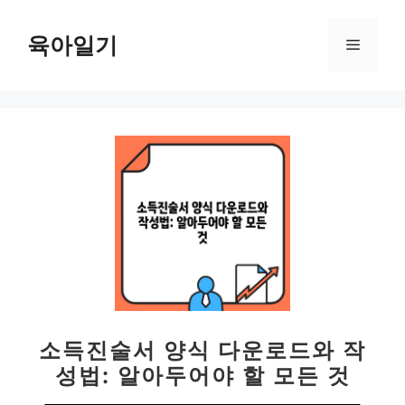
컨
텐
육아일기
메
츠
로
뉴
건
너
뛰
기
소득진술서 양식 다운로드와 작
성법: 알아두어야 할 모든 것