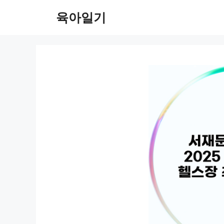
컨
육아일기
텐
츠
로
건
너
뛰
기