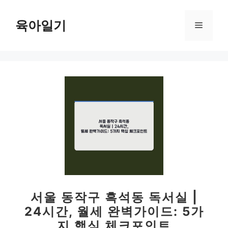
컨
텐
육아일기
메
츠
로
뉴
건
너
뛰
기
서울 동작구 흑석동 독서실 |
24시간, 월세 완벽가이드: 5가
지 핵심 체크포인트