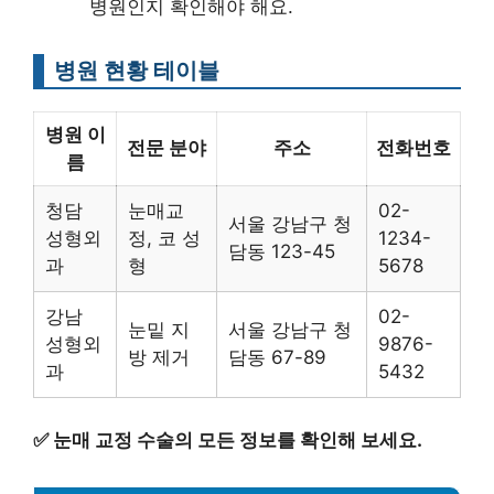
병원인지 확인해야 해요.
병원 현황 테이블
병원 이
전문 분야
주소
전화번호
름
청담
눈매교
02-
서울 강남구 청
성형외
정, 코 성
1234-
담동 123-45
과
형
5678
강남
02-
눈밑 지
서울 강남구 청
성형외
9876-
방 제거
담동 67-89
과
5432
✅
눈매 교정 수술의 모든 정보를 확인해 보세요.