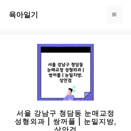
컨
텐
육아일기
메
츠
로
뉴
건
너
뛰
기
서울 강남구 청담동 눈매교정
성형외과 | 쌍꺼풀 | 눈밑지방,
상안검