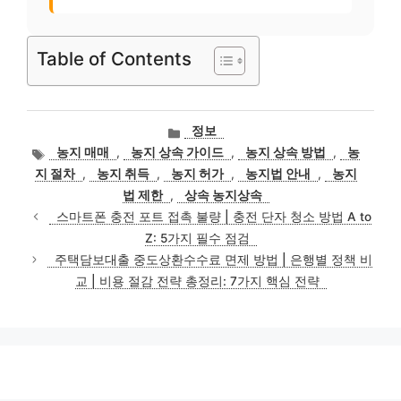
Table of Contents
카
정보
테
태
농지 매매
,
농지 상속 가이드
,
농지 상속 방법
,
농
고
그
지 절차
,
농지 취득
,
농지 허가
,
농지법 안내
,
농지
리
법 제한
,
상속 농지상속
스마트폰 충전 포트 접촉 불량 | 충전 단자 청소 방법 A to
Z: 5가지 필수 점검
주택담보대출 중도상환수수료 면제 방법 | 은행별 정책 비
교 | 비용 절감 전략 총정리: 7가지 핵심 전략