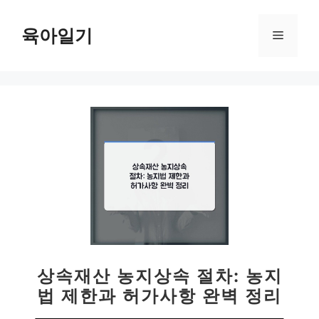
컨
텐
육아일기
메
츠
로
뉴
건
너
뛰
기
상속재산 농지상속 절차: 농지
법 제한과 허가사항 완벽 정리