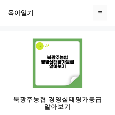
컨
텐
육아일기
메
츠
로
뉴
건
너
뛰
기
북광주농협 경영실태평가등급
알아보기