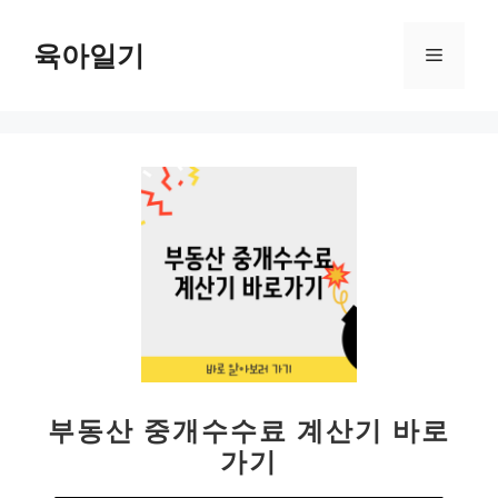
컨
텐
육아일기
메
츠
로
뉴
건
너
뛰
기
부동산 중개수수료 계산기 바로
가기