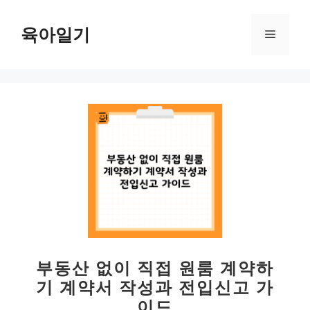
컨
텐
육아일기
메
츠
로
뉴
건
너
뛰
기
부동산 없이 직접 원룸 계약하
기 계약서 작성과 전입신고 가
이드