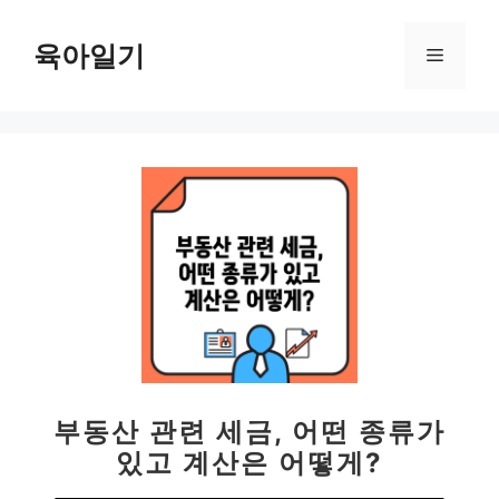
컨
텐
육아일기
메
츠
로
뉴
건
너
뛰
기
부동산 관련 세금, 어떤 종류가
있고 계산은 어떻게?