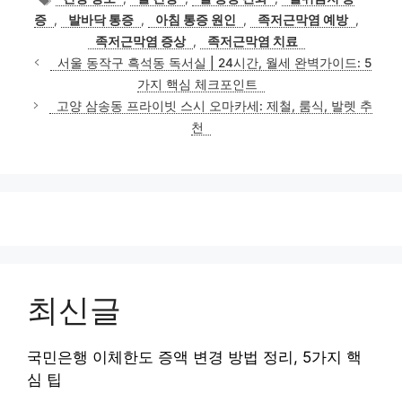
고
그
증
,
발바닥 통증
,
아침 통증 원인
,
족저근막염 예방
,
리
족저근막염 증상
,
족저근막염 치료
서울 동작구 흑석동 독서실 | 24시간, 월세 완벽가이드: 5
가지 핵심 체크포인트
고양 삼송동 프라이빗 스시 오마카세: 제철, 룸식, 발렛 추
천
최신글
국민은행 이체한도 증액 변경 방법 정리, 5가지 핵
심 팁