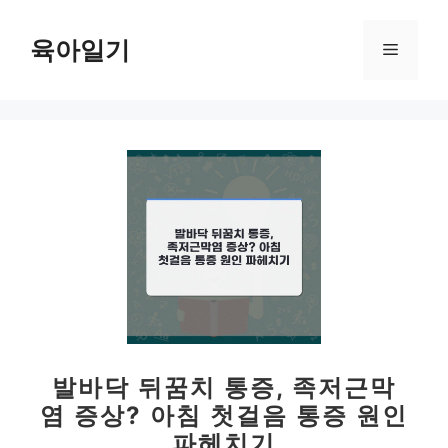
컨
텐
육아일기
메
츠
로
뉴
건
너
뛰
기
발바닥 뒤꿈치 통증, 족저근막
염 증상? 아침 첫걸음 통증 원인
파헤치기