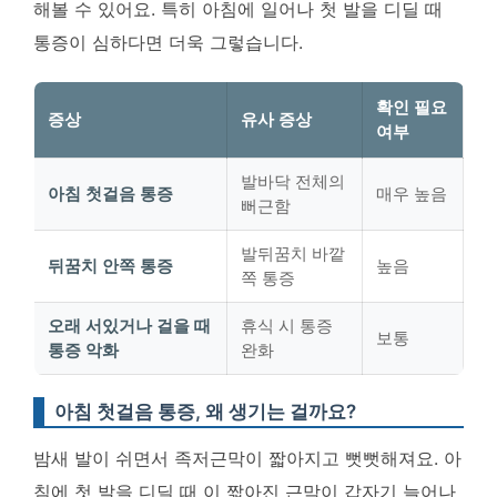
해볼 수 있어요. 특히 아침에 일어나 첫 발을 디딜 때
통증이 심하다면 더욱 그렇습니다.
확인 필요
증상
유사 증상
여부
발바닥 전체의
아침 첫걸음 통증
매우 높음
뻐근함
발뒤꿈치 바깥
뒤꿈치 안쪽 통증
높음
쪽 통증
오래 서있거나 걸을 때
휴식 시 통증
보통
통증 악화
완화
아침 첫걸음 통증, 왜 생기는 걸까요?
밤새 발이 쉬면서 족저근막이 짧아지고 뻣뻣해져요. 아
침에 첫 발을 디딜 때 이 짧아진 근막이 갑자기 늘어나