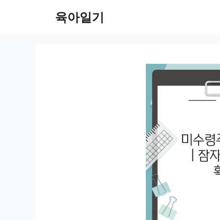
컨
육아일기
텐
츠
로
건
너
뛰
기