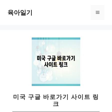
컨
텐
육아일기
메
츠
로
뉴
건
너
뛰
기
미국 구글 바로가기 사이트 링
크