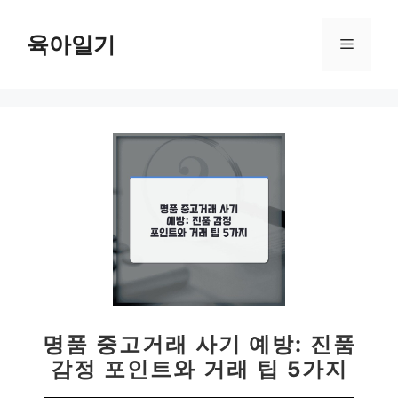
컨
텐
육아일기
메
츠
로
뉴
건
너
뛰
기
명품 중고거래 사기 예방: 진품
감정 포인트와 거래 팁 5가지