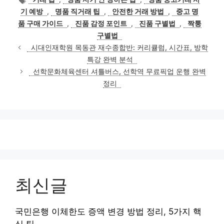
고
그
기 예방
,
명품 직거래 팁
,
안전한 거래 방법
,
중고 명
리
품 구매 가이드
,
진품 감정 포인트
,
진품 구별법
,
짝퉁
구별법
시대인재학원 목동관 재수종합반: 커리큘럼, 시간표, 방학
특강 완벽 분석
선학문화체육센터 셔틀버스, 선학역 무료픽업 운행 완벽
정리
최신글
국민은행 이체한도 증액 변경 방법 정리, 5가지 핵