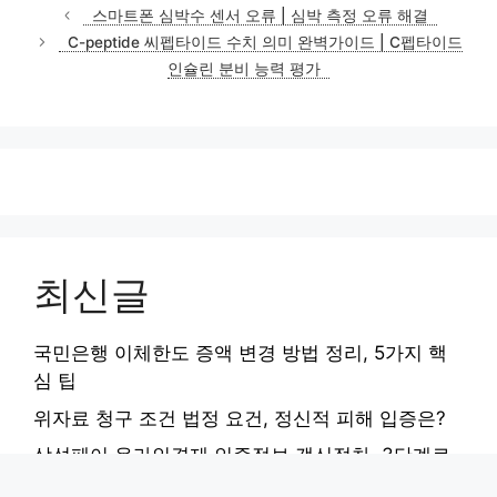
테
스마트폰 심박수 센서 오류 | 심박 측정 오류 해결
고
C-peptide 씨펩타이드 수치 의미 완벽가이드 | C펩타이드
리
인슐린 분비 능력 평가
최신글
국민은행 이체한도 증액 변경 방법 정리, 5가지 핵
심 팁
위자료 청구 조건 법정 요건, 정신적 피해 입증은?
삼성페이 온라인결제 인증정보 갱신절차, 3단계로
끝내기