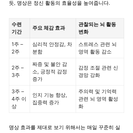
듯, 명상은 정신 활동의 효율성을 높여줍니다.
수련
관찰되는 뇌 활동
주요 체감 효과
기간
변화
1주 –
심리적 안정감, 차
스트레스 관련 뇌
2주
분함
영역 활동 감소
짜증 및 불안 감
2주 –
감정 조절 관련 신
소, 긍정적 감정
3주
경망 강화
증가
3주 –
주의력 및 기억력
인지 기능 향상,
4주 이
관련 뇌 영역 활성
집중력 증가
상
화
명상 효과를 제대로 보기 위해서는 매일 꾸준히 실