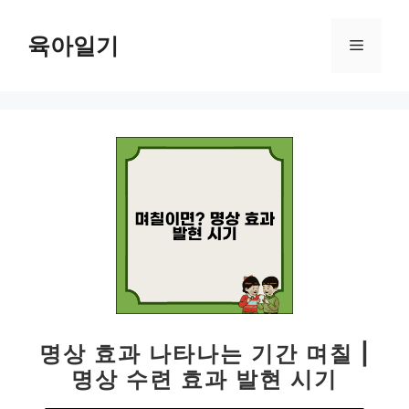
컨
텐
육아일기
메
츠
로
뉴
건
너
뛰
기
명상 효과 나타나는 기간 며칠 |
명상 수련 효과 발현 시기