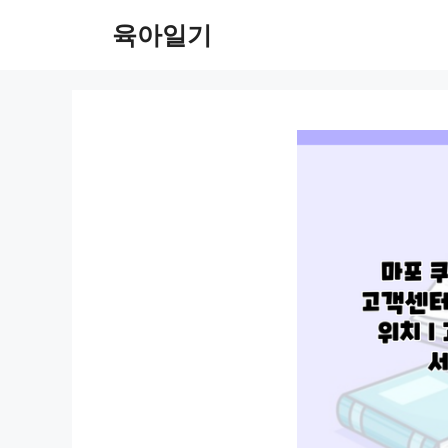
컨
육아일기
텐
츠
로
건
너
뛰
기