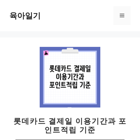
컨
텐
육아일기
메
츠
로
뉴
건
너
뛰
기
롯데카드 결제일 이용기간과 포
인트적립 기준