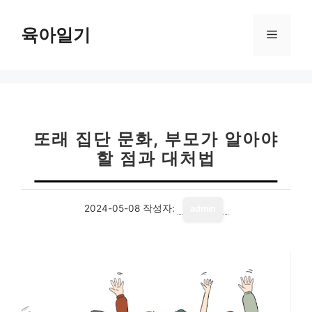
컨
텐
육아일기
메
츠
로
뉴
건
너
뛰
기
또래 집단 문화, 부모가 알아야
할 점과 대처법
2024-05-08
작성자:
admin