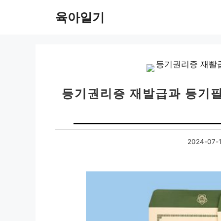
컨
육아일기
텐
츠
로
건
너
뛰
등기권리증 재발급과 등기필
기
2024-07-