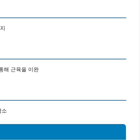
유지
통해 근육을 이완
감소