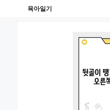
컨
육아일기
텐
츠
로
건
너
뛰
기