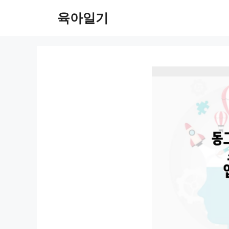
컨
육아일기
텐
츠
로
건
너
뛰
기