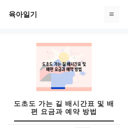
컨
텐
육아일기
메
츠
로
뉴
건
너
뛰
기
도초도 가는 길 배시간표 및 배
편 요금과 예약 방법