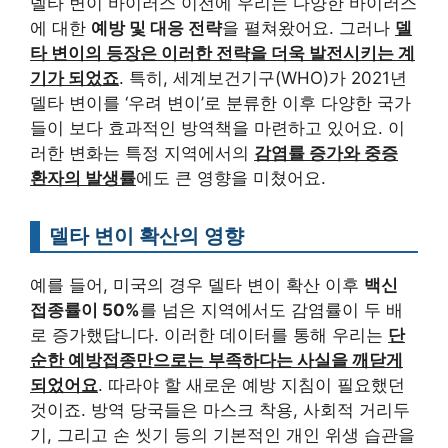
델타 변이 바이러스 이전에 우리는 다양한 바이러스
에 대한
예방 및 대응 전략
을 펼쳐왔어요. 그러나
델
타 변이의 등장은 이러한 전략을 더욱 발전시키는 계
기가 되었죠
. 특히, 세계보건기구(WHO)가 2021년
델타 변이를 ‘우려 변이’로 분류한 이후 다양한 국가
들이 보다 효과적인 방역책을 마련하고 있어요. 이
러한 변화는 특정 지역에서의
감염률 증가와 중증
환자의 발생률
에도 큰 영향을 미쳤어요.
델타 변이 확산의 영향
예를 들어, 미국의 경우 델타 변이 확산 이후
백신
접종률이 50%
를 넘은 지역에서도 감염률이 두 배
로 증가했답니다. 이러한 데이터를 통해 우리는
단
순한 예방접종만으로는 부족하다는 사실을 깨닫게
되었어요
. 따라야 할 새로운 예방 지침이 필요했던
것이죠. 방역 당국들은 마스크 착용, 사회적 거리두
기, 그리고 손 씻기 등의 기본적인 개인 위생 습관을