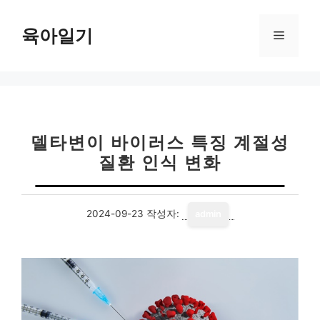
컨
텐
육아일기
메
츠
로
뉴
건
너
뛰
기
델타변이 바이러스 특징 계절성
질환 인식 변화
2024-09-23
작성자:
admin