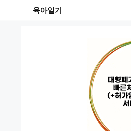
컨
육아일기
텐
츠
로
건
너
뛰
기