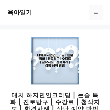
컨
텐
육아일기
메
츠
로
뉴
건
너
뛰
기
대치 하지민인크리딩 | 논술 특
화 | 진로탐구 | 수강료 | 첨삭지
도 | 합격사례 | 상담 예약 방법