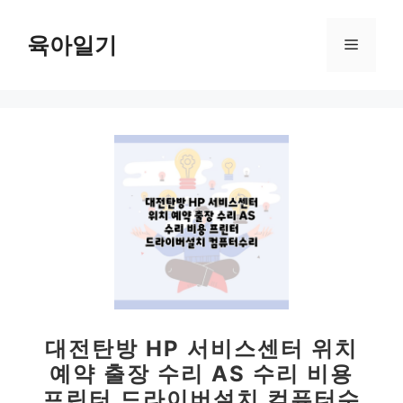
컨
텐
육아일기
메
츠
로
뉴
건
너
뛰
기
대전탄방 HP 서비스센터 위치
예약 출장 수리 AS 수리 비용
프린터 드라이버설치 컴퓨터수