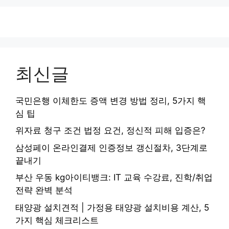
최신글
국민은행 이체한도 증액 변경 방법 정리, 5가지 핵
심 팁
위자료 청구 조건 법정 요건, 정신적 피해 입증은?
삼성페이 온라인결제 인증정보 갱신절차, 3단계로
끝내기
부산 우동 kg아이티뱅크: IT 교육 수강료, 진학/취업
전략 완벽 분석
태양광 설치견적 | 가정용 태양광 설치비용 계산, 5
가지 핵심 체크리스트