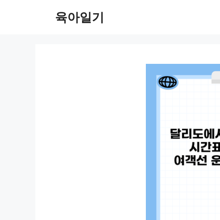
컨
육아일기
텐
츠
로
건
너
뛰
기