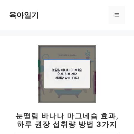
컨
텐
육아일기
메
츠
로
뉴
건
너
뛰
기
눈떨림 바나나 마그네슘 효과,
하루 권장 섭취량 방법 3가지