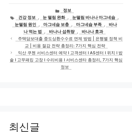
카
정보
테
태
건강 정보
,
눈 떨림 완화
,
눈떨림 바나나 마그네슘
,
고
그
눈떨림 원인
,
마그네슘 보충
,
마그네슘 부족
,
바나
리
나 먹는 법
,
바나나 섭취량
,
바나나 효과
주택담보대출 중도상환수수료 면제 방법 | 은행별 정책 비
교 | 비용 절감 전략 총정리: 7가지 핵심 전략
익산 쿠첸 서비스센터 예약 l 고객센터 l AS센터 l 위치 l 밥
솥 l 고무패킹 고장 l 수리비용 l 서비스센타 총정리, 7가지 핵심
정보
최신글