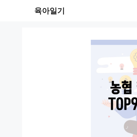
컨
육아일기
텐
츠
로
건
너
뛰
기